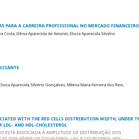
AS PARA A CARREIRA PROFISSIONAL NO MERCADO FINANCEIRO
va Costa, Dênia Aparecida de Amorim, Eloiza Aparecida Silvério
NICIANTE
loiza Aparecida Silvério Gonçalves, Milena Maria Ferreira dos Reis,
CIATED WITH THE RED CELLS DISTRIBUTION WIDTH, UNDER T
F LDL- AND HDL-CHOLESTEROL
O ESTÁ ASSOCIADA À AMPLITUDE DE DISTRIBUIÇÃO DOS
CAS DOS NÍVEIS DE COLESTEROL LDL E COLESTEROL HDL