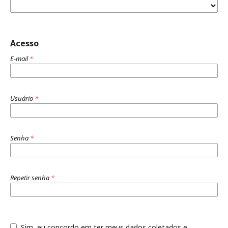
Acesso
E-mail
*
Usuário
*
Senha
*
Repetir senha
*
Sim, eu concordo em ter meus dados coletados e