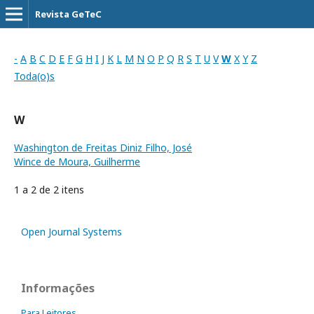
Revista GeTeC
-
A
B
C
D
E
F
G
H
I
J
K
L
M
N
O
P
Q
R
S
T
U
V
W
X
Y
Z
Toda(o)s
W
Washington de Freitas Diniz Filho, José
Wince de Moura, Guilherme
1 a 2 de 2 itens
Open Journal Systems
Informações
Para Leitores