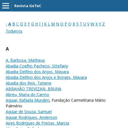
Revista GeTeC
-
A
B
C
D
E
F
G
H
I
J
K
L
M
N
O
P
Q
R
S
T
U
V
W
X
Y
Z
Toda(o)s
A
A. Barbosa, Matheus
Abadia Coelho Pacheco, Sttefany
Abadia Delfino dos Anjos, Mayara
Abadia Delfino dos Anjos e Borges, Mayara
Abadia dos Reis, Tatiene
ABRAHÃO TREVIZAN, BRUNA
Abreu, Maria do Carmo
Aguiar, Rafaela Mundim
, Fundação Carmelitana Mário
Palmério
Aguiar de Souza, Samuel
Aguiar Rodrigues, Anderson
Aires Rodrigues de Freitas, Marcia