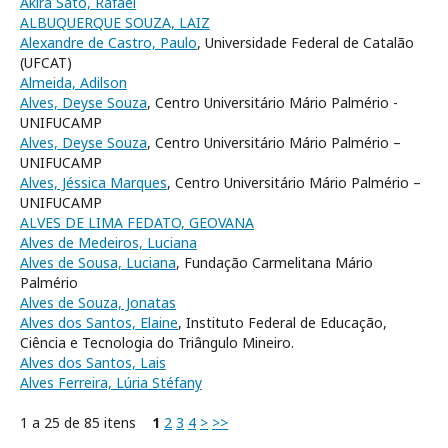
Akira Sato, Rafael
ALBUQUERQUE SOUZA, LAIZ
Alexandre de Castro, Paulo
, Universidade Federal de Catalão
(UFCAT)
Almeida, Adilson
Alves, Deyse Souza
, Centro Universitário Mário Palmério -
UNIFUCAMP
Alves, Deyse Souza
, Centro Universitário Mário Palmério –
UNIFUCAMP
Alves, Jéssica Marques
, Centro Universitário Mário Palmério –
UNIFUCAMP
ALVES DE LIMA FEDATO, GEOVANA
Alves de Medeiros, Luciana
Alves de Sousa, Luciana
, Fundação Carmelitana Mário
Palmério
Alves de Souza, Jonatas
Alves dos Santos, Elaine
, Instituto Federal de Educação,
Ciência e Tecnologia do Triângulo Mineiro.
Alves dos Santos, Lais
Alves Ferreira, Lúria Stéfany
1 a 25 de 85 itens
1
2
3
4
>
>>