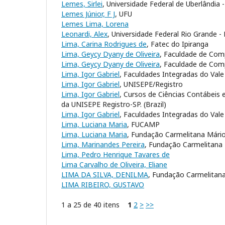
Lemes, Sirlei
, Universidade Federal de Uberlândia 
Lemes Júnior, F J
, UFU
Lemes Lima, Lorena
Leonardi, Alex
, Universidade Federal Rio Grande -
Lima, Carina Rodrigues de
, Fatec do Ipiranga
Lima, Geycy Dyany de Oliveira
, Faculdade de Com
Lima, Geycy Dyany de Oliveira
, Faculdade de Com
Lima, Igor Gabriel
, Faculdades Integradas do Vale
Lima, Igor Gabriel
, UNISEPE/Registro
Lima, Igor Gabriel
, Cursos de Ciências Contábeis 
da UNISEPE Registro-SP. (Brazil)
Lima, Igor Gabriel
, Faculdades Integradas do Val
Lima, Luciana Maria
, FUCAMP
Lima, Luciana Maria
, Fundação Carmelitana Mári
Lima, Marinandes Pereira
, Fundação Carmelitana
Lima, Pedro Henrique Tavares de
Lima Carvalho de Oliveira, Eliane
LIMA DA SILVA, DENILMA
, Fundação Carmelitan
LIMA RIBEIRO, GUSTAVO
1 a 25 de 40 itens
1
2
>
>>