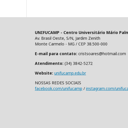
UNIFUCAMP - Centro Universitário Mário Pal
Av. Brasil Oeste, S/N, Jardim Zenith
Monte Carmelo - MG / CEP 38.500-000
E-mail para contato:
cristsoares@hotmail.com
Atendimento:
(34) 3842-5272
Website:
unifucamp.edu.br
NOSSAS REDES SOCIAIS
facebook.com/unifucamp
/
instagram.com/unifu