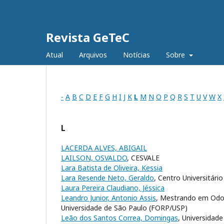
Revista GeTeC
Atual
Arquivos
Notícias
Sobre
-
A
B
C
D
E
F
G
H
I
J
K
L
M
N
O
P
Q
R
S
T
U
V
W
X
L
LACERDA ALVES, ABIGAIL
LAILSON, OSVALDO
, CESVALE
Lara Batista de Oliveira, Kessia
Lara Resende Neto, Geraldo
, Centro Universitári
Laura Pereira Claudiano, Jéssica
Leandro Junior, Antonio Assis
, Mestrando em Odon
Universidade de São Paulo (FORP/USP)
Leão dos Santos Correa, Domingas
, Universida