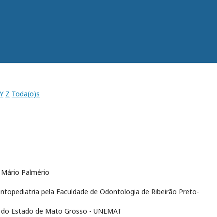
Y
Z
Toda(o)s
o Mário Palmério
topediatria pela Faculdade de Odontologia de Ribeirão Preto-
de do Estado de Mato Grosso - UNEMAT