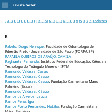
Revista GeTeC
-
A
B
C
D
E
F
G
H
I
J
K
L
M
N
O
P
Q
R
S
T
U
V
W
X
Y
Z
Toda(o)s
R
Rabelo, Diogo Henrique
, Faculdade de Odontologia de
Ribeirão Preto- Universidade de São Paulo (FORP/USP)
RAFAELA QUEIROZ DE ARAÚJO, CAMILA
Raghiante, Fernanda
, Instituto Federal de Educação, Ciência e
Tecnologia do Triângulo Mineiro - IFTM
Raimundo Valdisse, Cassio
Raimundo Valdisser, Cassio
Raimundo Valdisser, Cassio
, Fundação Carmelitana Mário
Palmério (Brazil)
Raimundo Valdisser, Cássio
Ramos de Arvelos, Leticia
Ramos Pena, Igor
Ramos Porto Fernandes, Natália
, Fundação Carmelitana
Mário Palmério