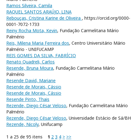
Ramos Silveira, Camila
RAQUEL SANTOS ARAÚJO, LINA
Rebouças, Cristina Karine de Oliveira
, https://orcid.org/0000-
0001-7072-1733
Reiny Rocha Mota, Kevin
, Fundação Carmelitana Mário
Palmério
Reis, Milena Maria Ferreira dos
, Centro Universitário Mário
Palmério - UNIFUCAMP
REIS GOMES DA SILVA, FABRÍCIO
Renato Quadreli, Carlos
Resende, Bruna Moura
, Fundação Carmelitana Mário
Palmério
Resende David, Mariane
Resende de Morais, Cássio
Resende de Morais, Cássio
Resende Pinto, Thais
Rezende, Diego César Veloso
, Fundação Carmelitana Mário
Palmério
Rezende, Diego César Veloso
, Universidade Estácio de Sá/BH
Rezende, Nicoly
, Unifucamp
1 a 25 de 95 itens
1
2
3
4
>
>>