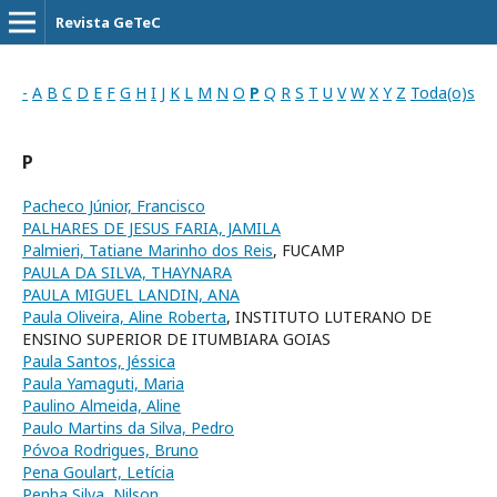
Revista GeTeC
-
A
B
C
D
E
F
G
H
I
J
K
L
M
N
O
P
Q
R
S
T
U
V
W
X
Y
Z
Toda(o)s
P
Pacheco Júnior, Francisco
PALHARES DE JESUS FARIA, JAMILA
Palmieri, Tatiane Marinho dos Reis
, FUCAMP
PAULA DA SILVA, THAYNARA
PAULA MIGUEL LANDIN, ANA
Paula Oliveira, Aline Roberta
, INSTITUTO LUTERANO DE
ENSINO SUPERIOR DE ITUMBIARA GOIAS
Paula Santos, Jéssica
Paula Yamaguti, Maria
Paulino Almeida, Aline
Paulo Martins da Silva, Pedro
Póvoa Rodrigues, Bruno
Pena Goulart, Letícia
Penha Silva, Nilson