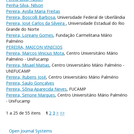
Penha-Silva, Nilson
Pereira, Ayslla Maria Freitas
Pereira, Boscolli Barbosa
, Universidade Federal de Uberlândia
Pereira, José Carlos da Silveira
, Universidade Estadual do Rio
Grande do Norte
Pereira, Loreany Gomes
, Fundação Carmelitana Mário
Palmério
PEREIRA, MAICON VINICIOS
Pereira, Marcos Vinicius Mota
, Centro Universitário Mário
Palmério - UniFucamp
Pereira, Misael Matias
, Centro Universitário Mário Palmério -
UNIFUCAMP
Pereira, Rubens José
, Centro Universitário Mário Palmério
Pereira, Saulo Gonçalves
Pereira, Sônia Aparecida Neves
, FUCAMP
Pereira, Simone Marques
, Centro Universitário Mário Palmério
- UniFucamp
1 a 25 de 55 itens
1
2
3
>
>>
Open Journal Systems