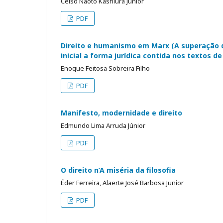
Celso Naoto Kashiura Júnior
PDF
Direito e humanismo em Marx (A superação da
inicial a forma jurídica contida nos textos d
Enoque Feitosa Sobreira Filho
PDF
Manifesto, modernidade e direito
Edmundo Lima Arruda Júnior
PDF
O direito n’A miséria da filosofia
Éder Ferreira, Alaerte José Barbosa Junior
PDF