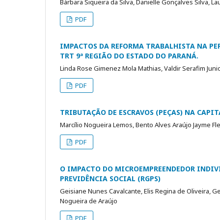
Bárbara Siqueira da Silva, Danielle Gonçalves Silva, L
PDF
IMPACTOS DA REFORMA TRABALHISTA NA PER
TRT 9ª REGIÃO DO ESTADO DO PARANÁ.
Linda Rose Gimenez Mola Mathias, Valdir Serafim Juni
PDF
TRIBUTAÇÃO DE ESCRAVOS (PEÇAS) NA CAPITA
Marcílio Nogueira Lemos, Bento Alves Araújo Jayme F
PDF
O IMPACTO DO MICROEMPREENDEDOR INDIVI
PREVIDÊNCIA SOCIAL (RGPS)
Geisiane Nunes Cavalcante, Elis Regina de Oliveira, 
Nogueira de Araújo
PDF