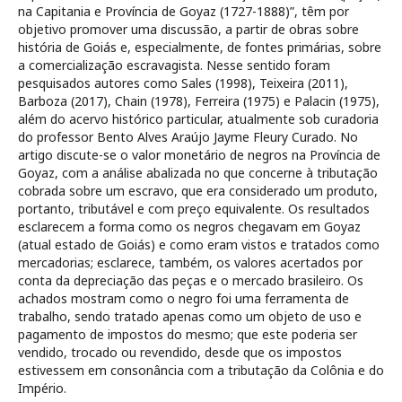
na Capitania e Província de Goyaz (1727-1888)”, têm por
objetivo promover uma discussão, a partir de obras sobre
história de Goiás e, especialmente, de fontes primárias, sobre
a comercialização escravagista. Nesse sentido foram
pesquisados autores como Sales (1998), Teixeira (2011),
Barboza (2017), Chain (1978), Ferreira (1975) e Palacin (1975),
além do acervo histórico particular, atualmente sob curadoria
do professor Bento Alves Araújo Jayme Fleury Curado. No
artigo discute-se o valor monetário de negros na Província de
Goyaz, com a análise abalizada no que concerne à tributação
cobrada sobre um escravo, que era considerado um produto,
portanto, tributável e com preço equivalente. Os resultados
esclarecem a forma como os negros chegavam em Goyaz
(atual estado de Goiás) e como eram vistos e tratados como
mercadorias; esclarece, também, os valores acertados por
conta da depreciação das peças e o mercado brasileiro. Os
achados mostram como o negro foi uma ferramenta de
trabalho, sendo tratado apenas como um objeto de uso e
pagamento de impostos do mesmo; que este poderia ser
vendido, trocado ou revendido, desde que os impostos
estivessem em consonância com a tributação da Colônia e do
Império.