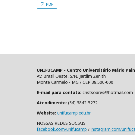
PDF
UNIFUCAMP - Centro Universitário Mário Pal
Av. Brasil Oeste, S/N, Jardim Zenith
Monte Carmelo - MG / CEP 38.500-000
E-mail para contato:
cristsoares@hotmail.com
Atendimento:
(34) 3842-5272
Website:
unifucamp.edu.br
NOSSAS REDES SOCIAIS
facebook.com/unifucamp
/
instagram.com/unifu