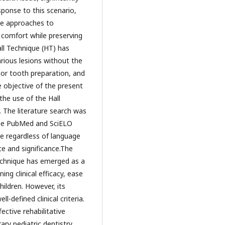
esponse to this scenario,
ive approaches to
 comfort while preserving
ll Technique (HT) has
rious lesions without the
 or tooth preparation, and
e objective of the present
the use of the Hall
. The literature search was
the PubMed and SciELO
le regardless of language
nce and significance.The
echnique has emerged as a
ing clinical efficacy, ease
ildren. However, its
-defined clinical criteria.
ective rehabilitative
ry pediatric dentistry,