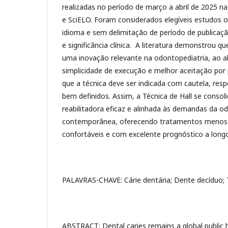
realizadas no período de março a abril de 2025 
e SciELO. Foram considerados elegíveis estudos or
idioma e sem delimitação de período de publicaç
e significância clínica. A literatura demonstrou 
uma inovação relevante na odontopediatria, ao alia
simplicidade de execução e melhor aceitação por 
que a técnica deve ser indicada com cautela, respe
bem definidos. Assim, a Técnica de Hall se con
reabilitadora eficaz e alinhada às demandas da o
contemporânea, oferecendo tratamentos menos i
confortáveis e com excelente prognóstico a long
PALAVRAS-CHAVE: Cárie dentária; Dente decíduo; T
ABSTRACT: Dental caries remains a global public he