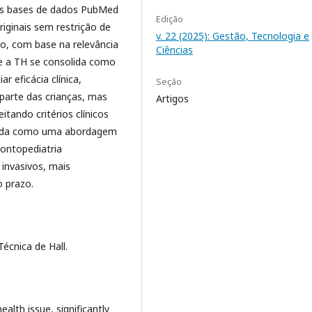
nas bases de dados PubMed
Edição
iginais sem restrição de
v. 22 (2025): Gestão, Tecnologia e
ão, com base na relevância
Ciências
que a TH se consolida como
r eficácia clínica,
Seção
parte das crianças, mas
Artigos
itando critérios clínicos
solida como uma abordagem
dontopediatria
nvasivos, mais
o prazo.
écnica de Hall.
alth issue, significantly