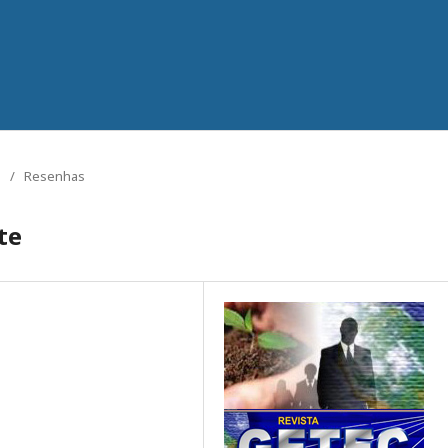
/
Resenhas
te