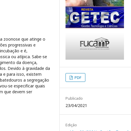
ma zoonose que atinge o
ões progressivas e
 incubação e é,
ssica ou atípica. Sabe-se
rgimento da doença,
dos. Devido à gravidade da
 e para isso, existem
PDF
s abatedouros a segregação
ou-se especificar quais
 em que devem ser
Publicado
23/04/2021
Edição