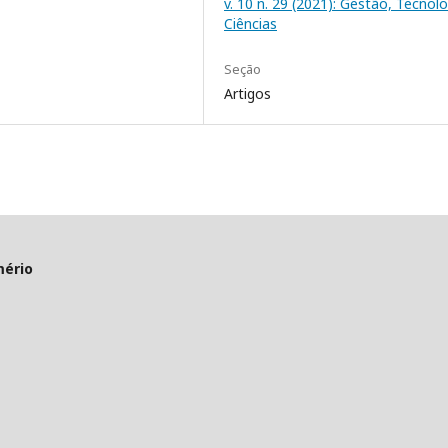
v. 10 n. 29 (2021): Gestão, Tecnolo
Ciências
Seção
Artigos
mério