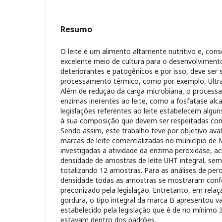
Resumo
O leite é um alimento altamente nutritivo e, co
excelente meio de cultura para o desenvolvimen
deteriorantes e patogênicos e por isso, deve ser
processamento térmico, como por exemplo, Ultra
Além de redução da carga microbiana, o process
enzimas inerentes ao leite, como a fosfatase alca
legislações referentes ao leite estabelecem algu
à sua composição que devem ser respeitadas com
Sendo assim, este trabalho teve por objetivo aval
marcas de leite comercializadas no município d
investigadas a atividade da enzima peroxidase, ac
densidade de amostras de leite UHT integral, se
totalizando 12 amostras. Para as análises de pero
densidade todas as amostras se mostraram con
preconizado pela legislação. Entretanto, em relaç
gordura, o tipo integral da marca B apresentou val
estabelecido pela legislação que é de no mínimo
estavam dentro dos padrões.