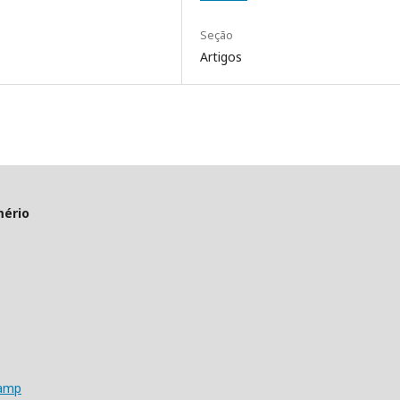
Seção
Artigos
mério
camp