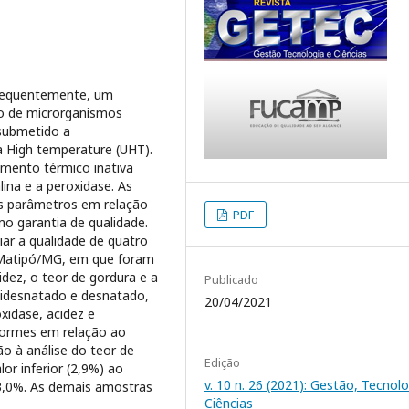
nsequentemente, um
to de microrganismos
 submetido a
 High temperature (UHT).
amento térmico inativa
lina e a peroxidase. As
ns parâmetros em relação
PDF
o garantia de qualidade.
iar a qualidade de quatro
e Matipó/MG, em que foram
idez, o teor de gordura e a
Publicado
midesnatado e desnatado,
20/04/2021
xidase, acidez e
formes em relação ao
ão à análise do teor de
Edição
or inferior (2,9%) ao
v. 10 n. 26 (2021): Gestão, Tecnolo
 3,0%. As demais amostras
Ciências