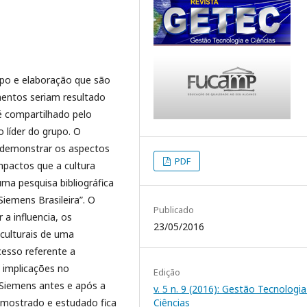
po e elaboração que são
mentos seriam resultado
 compartilhado pelo
 líder do grupo. O
, demonstrar os aspectos
PDF
mpactos que a cultura
ma pesquisa bibliográfica
iemens Brasileira”. O
Publicado
 a influencia, os
23/05/2016
culturais de uma
cesso referente a
 implicações no
Edição
 Siemens antes e após a
v. 5 n. 9 (2016): Gestão Tecnologia
i mostrado e estudado fica
Ciências