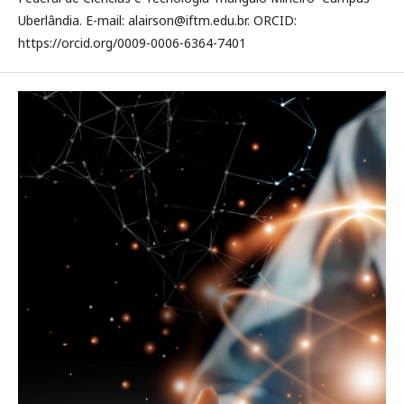
Uberlândia. E-mail: alairson@iftm.edu.br. ORCID:
https://orcid.org/0009-0006-6364-7401