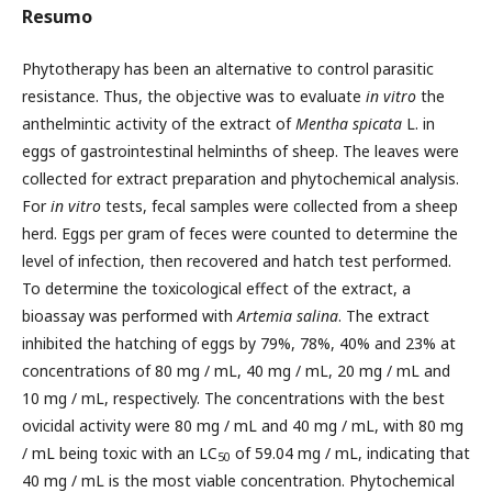
Resumo
Phytotherapy has been an alternative to control parasitic
resistance. Thus, the objective was to evaluate
in vitro
the
anthelmintic activity of the extract of
Mentha spicata
L. in
eggs of gastrointestinal helminths of sheep. The leaves were
collected for extract preparation and phytochemical analysis.
For
in vitro
tests, fecal samples were collected from a sheep
herd. Eggs per gram of feces were counted to determine the
level of infection, then recovered and hatch test performed.
To determine the toxicological effect of the extract, a
bioassay was performed with
Artemia salina
. The extract
inhibited the hatching of eggs by 79%, 78%, 40% and 23% at
concentrations of 80 mg / mL, 40 mg / mL, 20 mg / mL and
10 mg / mL, respectively. The concentrations with the best
ovicidal activity were 80 mg / mL and 40 mg / mL, with 80 mg
/ mL being toxic with an LC
of 59.04 mg / mL, indicating that
50
40 mg / mL is the most viable concentration. Phytochemical