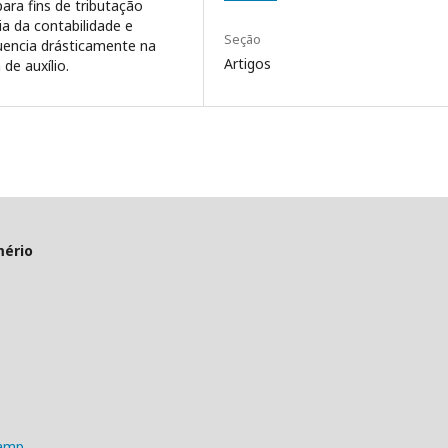
ara fins de tributação
ia da contabilidade e
Seção
uencia drásticamente na
Artigos
de auxílio.
mério
camp