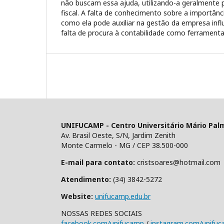
não buscam essa ajuda, utilizando-a geralmente p
fiscal. A falta de conhecimento sobre a importânc
como ela pode auxiliar na gestão da empresa infl
falta de procura à contabilidade como ferramenta 
UNIFUCAMP - Centro Universitário Mário Pal
Av. Brasil Oeste, S/N, Jardim Zenith
Monte Carmelo - MG / CEP 38.500-000
E-mail para contato:
cristsoares@hotmail.com
Atendimento:
(34) 3842-5272
Website:
unifucamp.edu.br
NOSSAS REDES SOCIAIS
facebook.com/unifucamp
/
instagram.com/unifu