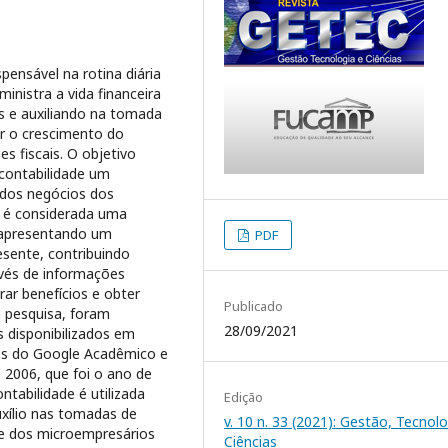
ensável na rotina diária
inistra a vida financeira
 e auxiliando na tomada
ar o crescimento do
 fiscais. O objetivo
contabilidade um
 dos negócios dos
e é considerada uma
 apresentando um
PDF
sente, contribuindo
vés de informações
rar benefícios e obter
Publicado
 pesquisa, foram
28/09/2021
s disponibilizados em
avés do Google Acadêmico e
e 2006, que foi o ano de
ontabilidade é utilizada
Edição
xílio nas tomadas de
v. 10 n. 33 (2021): Gestão, Tecnolo
e dos microempresários
Ciências