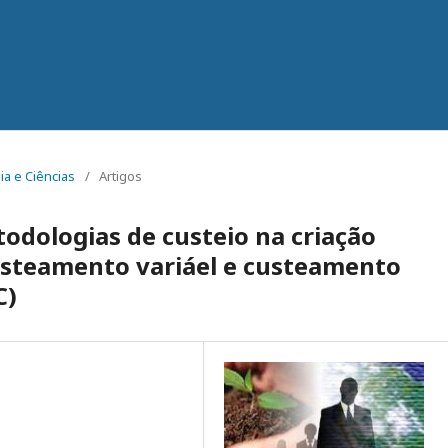
ia e Ciências
/
Artigos
dologias de custeio na criação
usteamento variáel e custeamento
C)