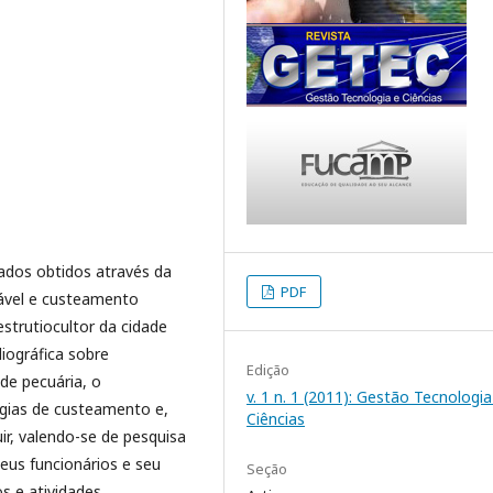
tados obtidos através da
PDF
ável e custeamento
trutiocultor da cidade
liográfica sobre
Edição
de pecuária, o
v. 1 n. 1 (2011): Gestão Tecnologia
gias de custeamento e,
Ciências
ir, valendo-se de pesquisa
eus funcionários e seu
Seção
s e atividades