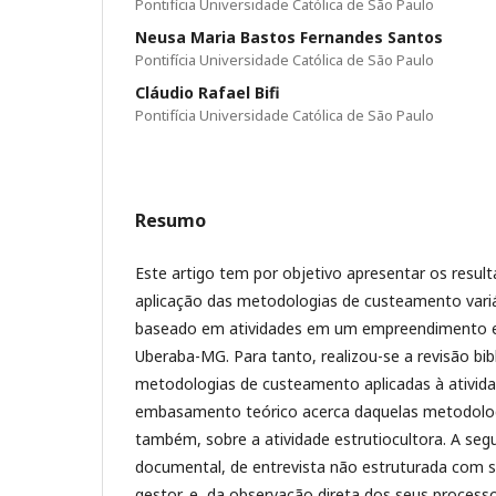
Pontifícia Universidade Católica de São Paulo
Neusa Maria Bastos Fernandes Santos
Pontifícia Universidade Católica de São Paulo
Cláudio Rafael Bifi
Pontifícia Universidade Católica de São Paulo
Resumo
Este artigo tem por objetivo apresentar os resul
aplicação das metodologias de custeamento vari
baseado em atividades em um empreendimento es
Uberaba-MG. Para tanto, realizou-se a revisão bib
metodologias de custeamento aplicadas à ativida
embasamento teórico acerca daquelas metodolo
também, sobre a atividade estrutiocultora. A segu
documental, de entrevista não estruturada com s
gestor, e, da observação direta dos seus processo