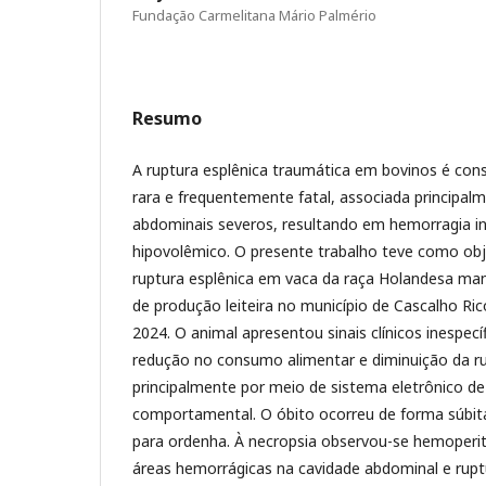
Fundação Carmelitana Mário Palmério
Resumo
A ruptura esplênica traumática em bovinos é co
rara e frequentemente fatal, associada principa
abdominais severos, resultando em hemorragia i
hipovolêmico. O presente trabalho teve como obje
ruptura esplênica em vaca da raça Holandesa man
de produção leiteira no município de Cascalho Ric
2024. O animal apresentou sinais clínicos inespecíf
redução no consumo alimentar e diminuição da ru
principalmente por meio de sistema eletrônico 
comportamental. O óbito ocorreu de forma súbi
para ordenha. À necropsia observou-se hemoperit
áreas hemorrágicas na cavidade abdominal e rupt