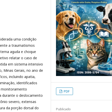
nsiderada uma condição
lmente a traumatismos
nterna aguda e choque
tivo relatar o caso de
tida em sistema intensivo
o, Minas Gerais, no ano de
icos, incluindo apatia,
minação, identificados
de monitoramento
PDF
ta durante o deslocamento
ônio severo, extensas
ura da porção dorsal do
Publicado