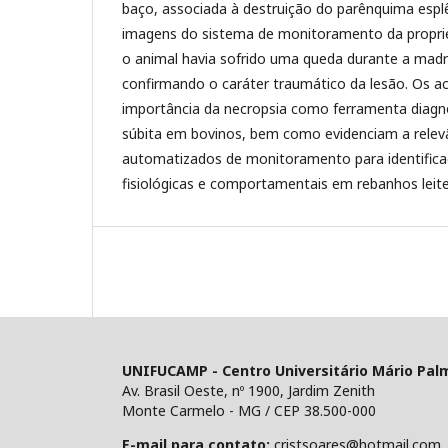
baço, associada à destruição do parênquima espl
imagens do sistema de monitoramento da propr
o animal havia sofrido uma queda durante a madr
confirmando o caráter traumático da lesão. Os a
importância da necropsia como ferramenta diagn
súbita em bovinos, bem como evidenciam a relev
automatizados de monitoramento para identifica
fisiológicas e comportamentais em rebanhos leitei
UNIFUCAMP - Centro Universitário Mário Pal
Av. Brasil Oeste, nº 1900, Jardim Zenith
Monte Carmelo - MG / CEP 38.500-000
E-mail para contato:
cristsoares@hotmail.com