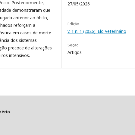
ênico. Posteriormente,
27/05/2026
iedade demonstraram que
ugada anterior ao óbito,
Edição
chados reforçam a
v. 1 n. 1 (2026): Elo Veterinário
óstica em casos de morte
ância dos sistemas
Seção
ção precoce de alterações
Artigos
ros intensivos.
mério