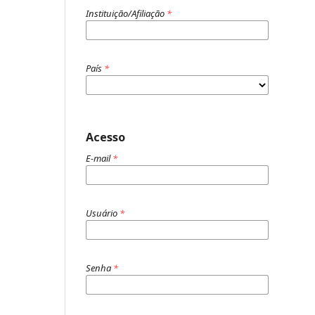
Instituição/Afiliação
*
País
*
Acesso
E-mail
*
Usuário
*
Senha
*