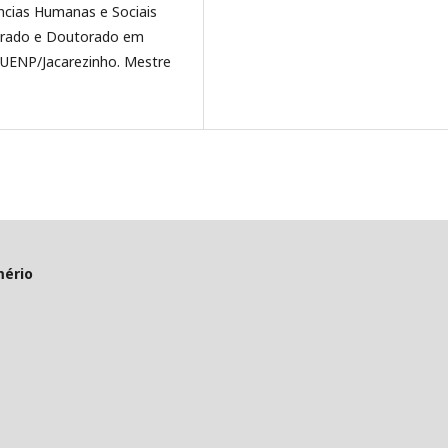
ncias Humanas e Sociais
trado e Doutorado em
a UENP/Jacarezinho. Mestre
mério