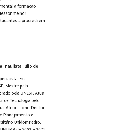
amental à formação
ofessor melhor
studantes a progredirem
l Paulista Júlio de
pecialista em
SP, Mestre pela
orado pela UNESP. Atua
r de Tecnologia pelo
ora. Atuou como Diretor
de Planejamento e
ersitário UnidomPedro,
o UNIFAP de 2002 a 2021,