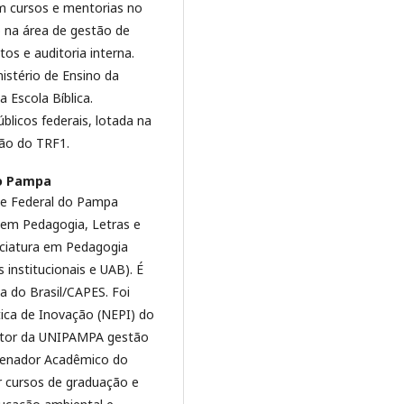
m cursos e mentorias no
o na área de gestão de
os e auditoria interna.
istério de Ensino da
 Escola Bíblica.
blicos federais, lotada na
ção do TRF1.
do Pampa
de Federal do Pampa
 em Pedagogia, Letras e
nciatura em Pedagogia
 institucionais e UAB). É
a do Brasil/CAPES. Foi
tica de Inovação (NEPI) do
eitor da UNIPAMPA gestão
denador Acadêmico do
 cursos de graduação e