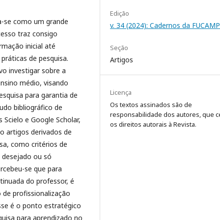
Edição
ta-se como um grande
v. 34 (2024): Cadernos da FUCAMP
cesso traz consigo
mação inicial até
Seção
práticas de pesquisa.
Artigos
vo investigar sobre a
ensino médio, visando
Licença
pesquisa para garantia de
Os textos assinados são de
udo bibliográfico de
responsabilidade dos autores, que 
 Scielo e Google Scholar,
os direitos autorais à Revista.
o artigos derivados de
sa, como critérios de
o desejado ou só
ercebeu-se que para
tinuada do professor, é
 de profissionalização
se é o ponto estratégico
quisa para aprendizado no