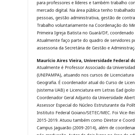
para professores e líderes e também trabalho co
mercado digital. Na área pública tenho trabalhad
pessoas, gestão administrativa, gestão de contrat
Trabalho voluntariamente na Coordenação do Min
Primeira Igreja Batista no Guará/DF, coordenado a
Atualmente faço parte do quadro de servidores pú
assessoria da Secretária de Gestão e Administra
Maurício Aires Vieira,
Universidade Federal 
Atualmente é Professor Associado da Universida
(UNIPAMPA), atuando nos cursos de Licenciatura
Geografia. É coordenador atual do Curso de Lice
(sistema UAB) e Licenciatura em Letras Ead (polos
Coordenador Geral Adjunto da Universidade Abert
Assessor Especial do Núcleo Estruturante da Polí
Instituto Federal Goiano/SETEC/MEC. Foi Vice-R
2015-2019. Atuou também como Diretor e Coor
Campus Jaguarão (2009-2014), além de coordenar