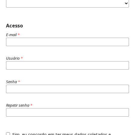
Acesso
E-mail
*
Usuário
*
Senha
*
Repetir senha
*
Sim, eu concordo em ter meus dados coletados e