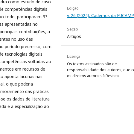
quadra como estudo de caso
Edição
 de competências digitais
v. 26 (2024): Cadernos da FUCAMP
o todo, participaram 33
es apresentadas no
Seção
incipais contribuições, a
Artigos
centes no uso das
no período pregresso, com
e tecnologias digitais
Licença
 competências voltadas ao
Os textos assinados são de
imentos em recursos de
responsabilidade dos autores, que 
os direitos autorais à Revista.
ico aponta lacunas nas
al, o que poderia
rimoramento das práticas
e os dados de literatura
da e a especialização ao