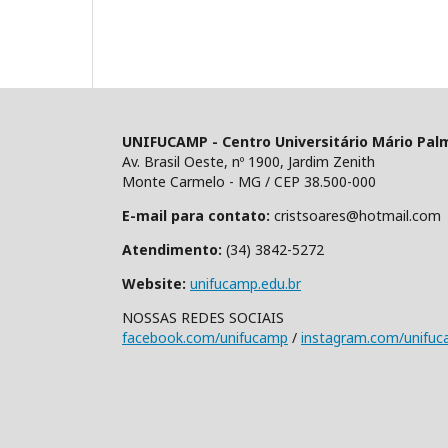
UNIFUCAMP - Centro Universitário Mário Pal
Av. Brasil Oeste, nº 1900, Jardim Zenith
Monte Carmelo - MG / CEP 38.500-000
E-mail para contato:
cristsoares@hotmail.com
Atendimento:
(34) 3842-5272
Website:
unifucamp.edu.br
NOSSAS REDES SOCIAIS
facebook.com/unifucamp
/
instagram.com/unifu