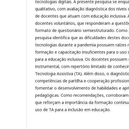
tecnologias digitais. A presente pesquisa se en
qualitativo, com avaliação diagnóstica dos níveis
de docentes que atuam com educação inclusiva. A
docentes voluntários, que responderam a questõ
formato de questionário semiestruturado. Como pr
pesquisa identifica que as dificuldades destes do
tecnologias durante a pandemia possuem raízes 
formação e capacitação insuficientes para o uso d
para a educação inclusiva. Os docentes possuem
instrumental, com repertório limitado de conhec
Tecnologia Assistiva (TA). Além disso, o diagnóst
competências de partilha e cooperação profission
fomentar o desenvolvimento de habilidades e ap
pedagógicas. Como recomendações, corroboram-s
que reforçam a importância da formação continua
uso de TA para a inclusão em educação.