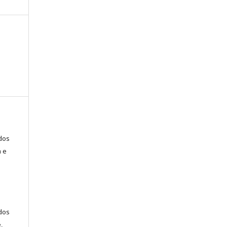
ados
a e
dos
,