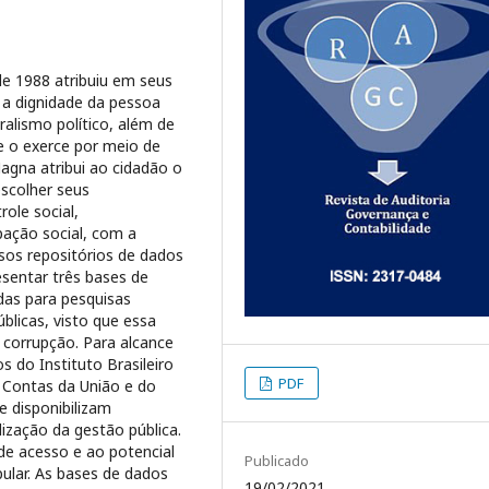
de 1988 atribuiu em seus
, a dignidade da pessoa
uralismo político, além de
 o exerce por meio de
agna atribui ao cidadão o
escolher seus
ole social,
pação social, com a
rsos repositórios de dados
esentar três bases de
das para pesquisas
licas, visto que essa
 corrupção. Para alcance
 do Instituto Brasileiro
PDF
e Contas da União e do
e disponibilizam
lização da gestão pública.
 de acesso e ao potencial
Publicado
pular. As bases de dados
19/02/2021