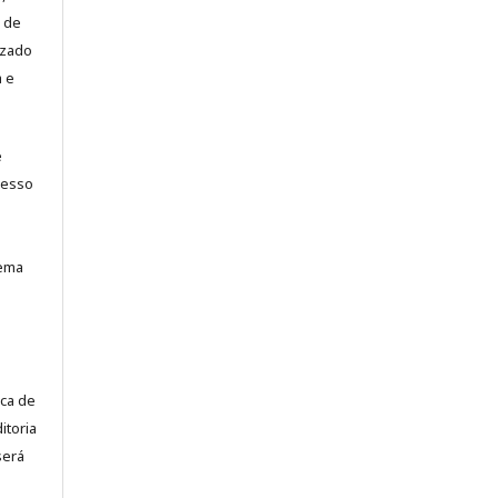
 de
izado
a e
e
cesso
tema
ca de
itoria
será