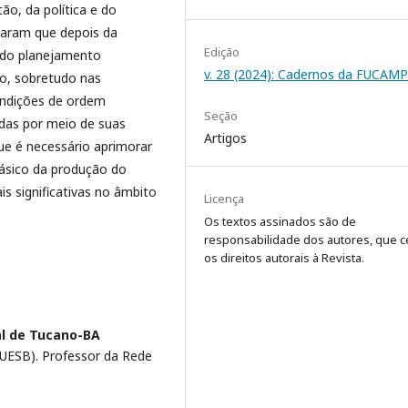
o, da política e do
iaram que depois da
Edição
a do planejamento
v. 28 (2024): Cadernos da FUCAMP
no, sobretudo nas
ondições de ordem
Seção
adas por meio de suas
Artigos
ue é necessário aprimorar
básico da produção do
s significativas no âmbito
Licença
Os textos assinados são de
responsabilidade dos autores, que 
os direitos autorais à Revista.
al de Tucano-BA
(UESB). Professor da Rede