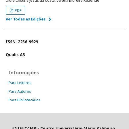
Diule Cristina Jesus da Costa, Valéria Moreira Rezende
PDF
Ver Todas as Edições
ISSN: 2236-9929
Qualis A3
Informações
Para Leitores
Para Autores
Para Bibliotecários
UNIFUCAMP - Centro Universitário Mário Palmério