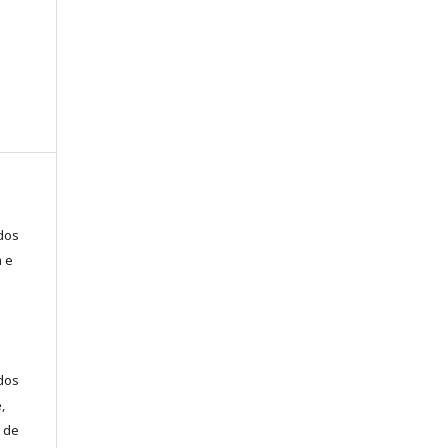
ados
a e
dos
,
 de