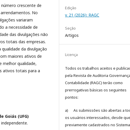
m número crescente de
Edição
e arrendamentos. No
v. 21 (2026): RAGC
ulgações variaram
ndo a necessidade de
Seção
idade das divulgações não
Artigos
vos totais das empresas.
a qualidade da divulgação
Licença
 com maiores ativos de
e melhor qualidade,
Todos os trabalhos aceitos e public
 ativos totais para a
pela Revista de Auditoria Governanç
Contabilidade (RAGC) terão como
prerrogativas básicas os seguintes
pontos:
a) As submissões são abertas a to
de Goiás (UFG)
os usuários interessados, desde que
r independente.
previamente cadastrados no Sistema