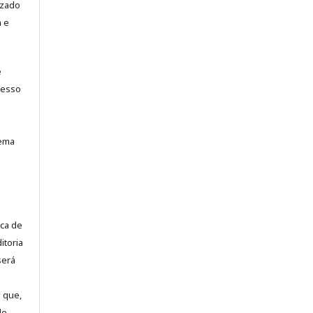
izado
a e
e
cesso
tema
ca de
itoria
será
 que,
de