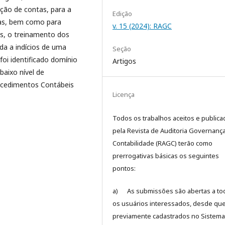
ção de contas, para a
Edição
cas, bem como para
v. 15 (2024): RAGC
s, o treinamento dos
da a indícios de uma
Seção
foi identificado domínio
Artigos
aixo nível de
ocedimentos Contábeis
Licença
Todos os trabalhos aceitos e public
pela Revista de Auditoria Governanç
Contabilidade (RAGC) terão como
prerrogativas básicas os seguintes
pontos:
a) As submissões são abertas a to
os usuários interessados, desde que
previamente cadastrados no Sistema