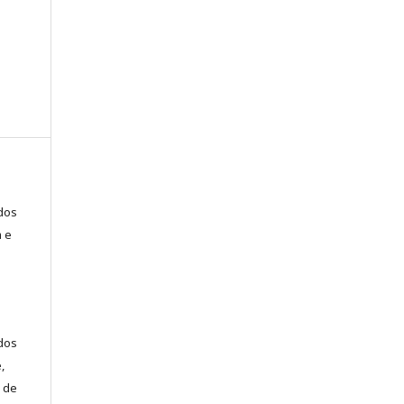
ados
a e
dos
,
 de