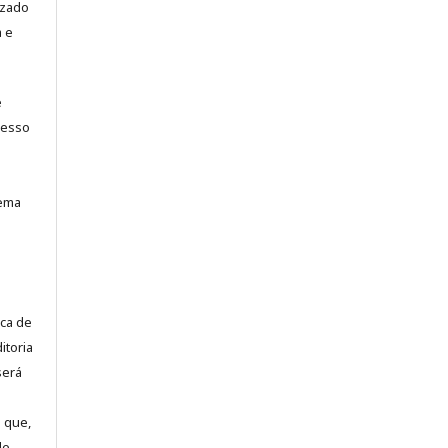
izado
a e
e
cesso
tema
ca de
itoria
será
 que,
de