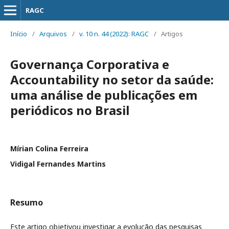
RAGC
Início
/
Arquivos
/
v. 10 n. 44 (2022): RAGC
/
Artigos
Governança Corporativa e
Accountability no setor da saúde:
uma análise de publicações em
periódicos no Brasil
Mírian Colina Ferreira
Vidigal Fernandes Martins
Resumo
Este artigo objetivou investigar a evolução das pesquisas