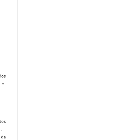
ados
a e
dos
,
 de