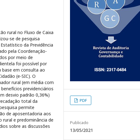
ção rural no Fluxo de Caixa
lizou-se de pesquisa
Estatístico da Previdência
izado pela Coordenação-
ados por meio de
ientela foi possível por
om base em consulta ao
idadão (e-SIC). O
lhador rural (em média com
benefícios previdenciários
om desvio padrão 0,36%)
PDF
recadação total da
 pesquisa permite
são de aposentadoria aos
o rural e predominância de
Publicado
dios sobre as discussões
13/05/2021