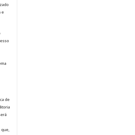
izado
a e
e
cesso
tema
ca de
itoria
será
 que,