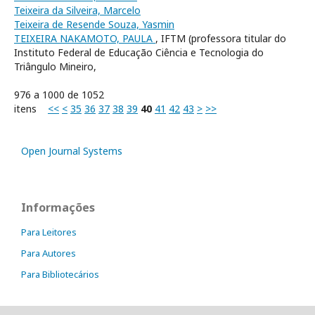
Teixeira da Silveira, Marcelo
Teixeira de Resende Souza, Yasmin
TEIXEIRA NAKAMOTO, PAULA
, IFTM (professora titular do
Instituto Federal de Educação Ciência e Tecnologia do
Triângulo Mineiro,
976 a 1000 de 1052
itens
<<
<
35
36
37
38
39
40
41
42
43
>
>>
Open Journal Systems
Informações
Para Leitores
Para Autores
Para Bibliotecários