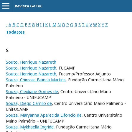
Revista GeTeC
-
A
B
C
D
E
F
G
H
I
J
K
L
M
N
O
P
Q
R
S
T
U
V
W
X
Y
Z
Toda(o)s
S
Souto, Henrique Nazareth
Souto, Henrique Nazareth
, FUCAMP
Souto, Henrique Nazareth
, Fucamp/Professor Adjunto
Souza, Chirissie Bianca Martins
, Fundação Carmelitana Mário
Palmério
Souza, Cleidiane Gomes de
, Centro Universitário Mário
Palmério - UNIFUCAMP
Souza, Diego Camilo de
, Centro Universitário Mário Palmério -
UniFUCAMP
Souza, Maryanna Aparecida Lifoncio de
, Centro Universitário
Mário Palmério – UNIFUCAMP
Souza, Mykhaella Ingridd
, Fundação Carmelitana Mário