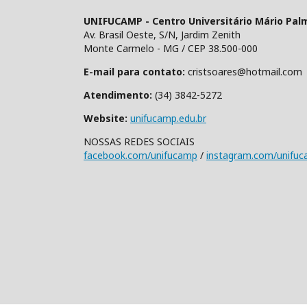
UNIFUCAMP - Centro Universitário Mário Pal
Av. Brasil Oeste, S/N, Jardim Zenith
Monte Carmelo - MG / CEP 38.500-000
E-mail para contato:
cristsoares@hotmail.com
Atendimento:
(34) 3842-5272
Website:
unifucamp.edu.br
NOSSAS REDES SOCIAIS
facebook.com/unifucamp
/
instagram.com/unifu