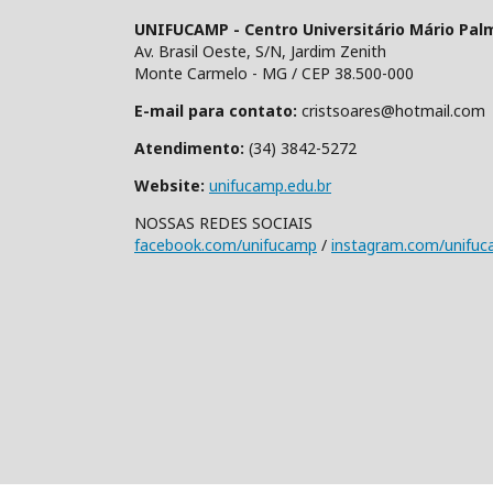
UNIFUCAMP - Centro Universitário Mário Pal
Av. Brasil Oeste, S/N, Jardim Zenith
Monte Carmelo - MG / CEP 38.500-000
E-mail para contato:
cristsoares@hotmail.com
Atendimento:
(34) 3842-5272
Website:
unifucamp.edu.br
NOSSAS REDES SOCIAIS
facebook.com/unifucamp
/
instagram.com/unifu