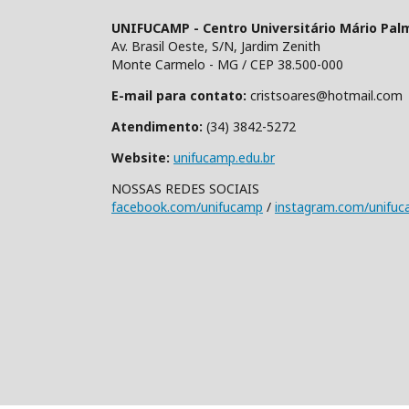
UNIFUCAMP - Centro Universitário Mário Pal
Av. Brasil Oeste, S/N, Jardim Zenith
Monte Carmelo - MG / CEP 38.500-000
E-mail para contato:
cristsoares@hotmail.com
Atendimento:
(34) 3842-5272
Website:
unifucamp.edu.br
NOSSAS REDES SOCIAIS
facebook.com/unifucamp
/
instagram.com/unifu