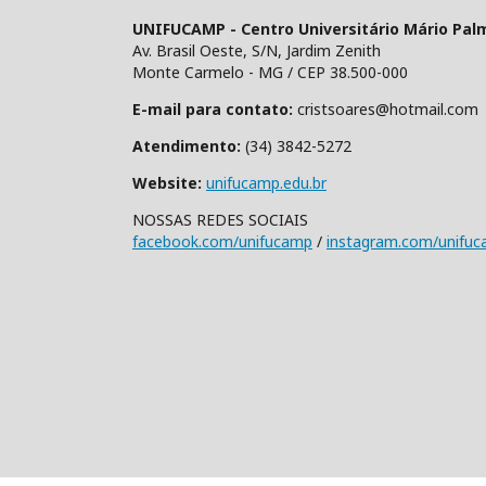
UNIFUCAMP - Centro Universitário Mário Pal
Av. Brasil Oeste, S/N, Jardim Zenith
Monte Carmelo - MG / CEP 38.500-000
E-mail para contato:
cristsoares@hotmail.com
Atendimento:
(34) 3842-5272
Website:
unifucamp.edu.br
NOSSAS REDES SOCIAIS
facebook.com/unifucamp
/
instagram.com/unifu