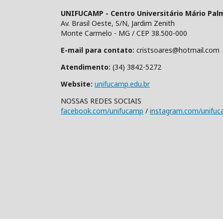
UNIFUCAMP - Centro Universitário Mário Pal
Av. Brasil Oeste, S/N, Jardim Zenith
Monte Carmelo - MG / CEP 38.500-000
E-mail para contato:
cristsoares@hotmail.com
Atendimento:
(34) 3842-5272
Website:
unifucamp.edu.br
NOSSAS REDES SOCIAIS
facebook.com/unifucamp
/
instagram.com/unifu