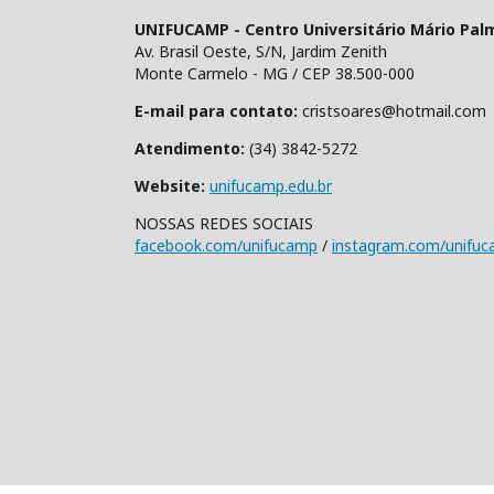
UNIFUCAMP - Centro Universitário Mário Pal
Av. Brasil Oeste, S/N, Jardim Zenith
Monte Carmelo - MG / CEP 38.500-000
E-mail para contato:
cristsoares@hotmail.com
Atendimento:
(34) 3842-5272
Website:
unifucamp.edu.br
NOSSAS REDES SOCIAIS
facebook.com/unifucamp
/
instagram.com/unifu