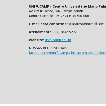
UNIFUCAMP - Centro Universitário Mário Pal
Av. Brasil Oeste, S/N, Jardim Zenith
Monte Carmelo - MG / CEP 38.500-000
E-mail para contato:
cristsoares@hotmail.com
Atendimento:
(34) 3842-5272
Website:
unifucamp.edu.br
NOSSAS REDES SOCIAIS
facebook.com/unifucamp
/
instagram.com/unifu