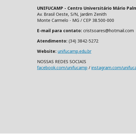
UNIFUCAMP - Centro Universitário Mário Pal
Av. Brasil Oeste, S/N, Jardim Zenith
Monte Carmelo - MG / CEP 38.500-000
E-mail para contato:
cristsoares@hotmail.com
Atendimento:
(34) 3842-5272
Website:
unifucamp.edu.br
NOSSAS REDES SOCIAIS
facebook.com/unifucamp
/
instagram.com/unifu