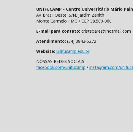
UNIFUCAMP - Centro Universitário Mário Pal
Av. Brasil Oeste, S/N, Jardim Zenith
Monte Carmelo - MG / CEP 38.500-000
E-mail para contato:
cristsoares@hotmail.com
Atendimento:
(34) 3842-5272
Website:
unifucamp.edu.br
NOSSAS REDES SOCIAIS
facebook.com/unifucamp
/
instagram.com/unifu