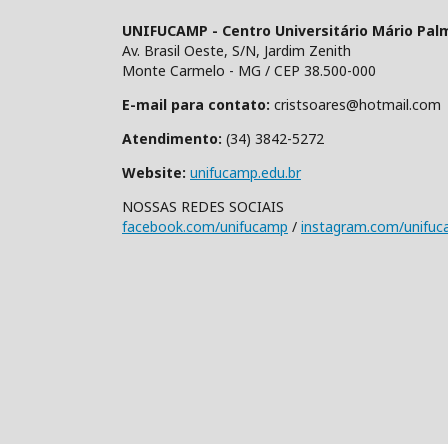
UNIFUCAMP - Centro Universitário Mário Pal
Av. Brasil Oeste, S/N, Jardim Zenith
Monte Carmelo - MG / CEP 38.500-000
E-mail para contato:
cristsoares@hotmail.com
Atendimento:
(34) 3842-5272
Website:
unifucamp.edu.br
NOSSAS REDES SOCIAIS
facebook.com/unifucamp
/
instagram.com/unifu