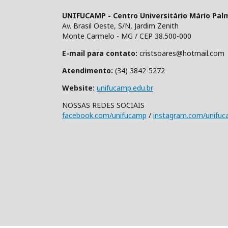
UNIFUCAMP - Centro Universitário Mário Pal
Av. Brasil Oeste, S/N, Jardim Zenith
Monte Carmelo - MG / CEP 38.500-000
E-mail para contato:
cristsoares@hotmail.com
Atendimento:
(34) 3842-5272
Website:
unifucamp.edu.br
NOSSAS REDES SOCIAIS
facebook.com/unifucamp
/
instagram.com/unifu