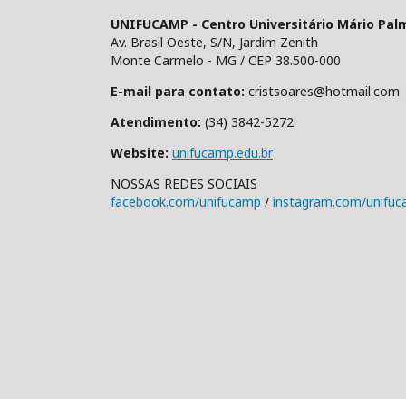
UNIFUCAMP - Centro Universitário Mário Pal
Av. Brasil Oeste, S/N, Jardim Zenith
Monte Carmelo - MG / CEP 38.500-000
E-mail para contato:
cristsoares@hotmail.com
Atendimento:
(34) 3842-5272
Website:
unifucamp.edu.br
NOSSAS REDES SOCIAIS
facebook.com/unifucamp
/
instagram.com/unifu