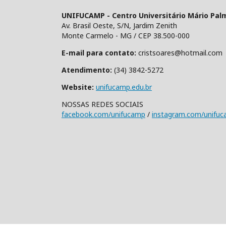
UNIFUCAMP - Centro Universitário Mário Pal
Av. Brasil Oeste, S/N, Jardim Zenith
Monte Carmelo - MG / CEP 38.500-000
E-mail para contato:
cristsoares@hotmail.com
Atendimento:
(34) 3842-5272
Website:
unifucamp.edu.br
NOSSAS REDES SOCIAIS
facebook.com/unifucamp
/
instagram.com/unifu