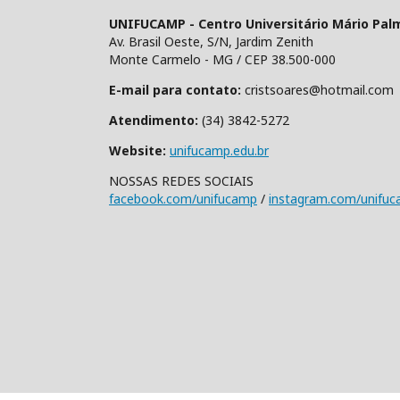
UNIFUCAMP - Centro Universitário Mário Pal
Av. Brasil Oeste, S/N, Jardim Zenith
Monte Carmelo - MG / CEP 38.500-000
E-mail para contato:
cristsoares@hotmail.com
Atendimento:
(34) 3842-5272
Website:
unifucamp.edu.br
NOSSAS REDES SOCIAIS
facebook.com/unifucamp
/
instagram.com/unifu