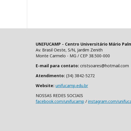
UNIFUCAMP - Centro Universitário Mário Pal
Av. Brasil Oeste, S/N, Jardim Zenith
Monte Carmelo - MG / CEP 38.500-000
E-mail para contato:
cristsoares@hotmail.com
Atendimento:
(34) 3842-5272
Website:
unifucamp.edu.br
NOSSAS REDES SOCIAIS
facebook.com/unifucamp
/
instagram.com/unifu