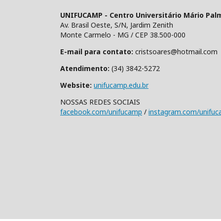
UNIFUCAMP - Centro Universitário Mário Pal
Av. Brasil Oeste, S/N, Jardim Zenith
Monte Carmelo - MG / CEP 38.500-000
E-mail para contato:
cristsoares@hotmail.com
Atendimento:
(34) 3842-5272
Website:
unifucamp.edu.br
NOSSAS REDES SOCIAIS
facebook.com/unifucamp
/
instagram.com/unifu